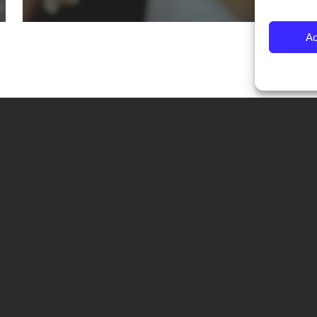
Ac
CONTATTI
Fondazione Palazzo Magnani
corso Garibaldi 31 – 42121 Reggio Emilia – Italy
tel. +39 0522 444446
info@fotografiaeuropea.it