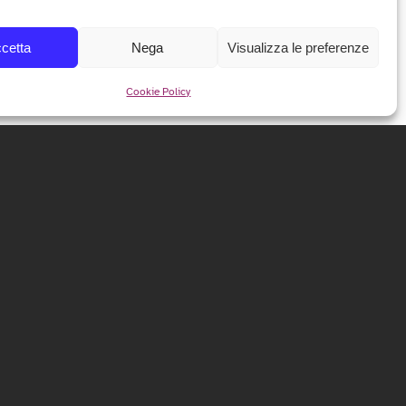
cetta
Nega
Visualizza le preferenze
Cookie Policy
NEWSLETTER
Iscriviti alla nostra newsletter per ricevere tutte le info e
le anticipazioni sul festival!
ISCRIVITI