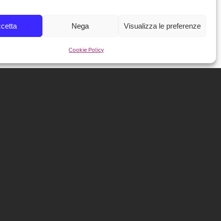
cetta
Nega
Visualizza le preferenze
Cookie Policy
NEWSLETTER
Iscriviti alla nostra newsletter per ricevere tutte le info e
le anticipazioni sul festival!
ISCRIVITI