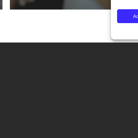
Ac
CONTATTI
Fondazione Palazzo Magnani
corso Garibaldi 31 – 42121 Reggio Emilia – Italy
tel. +39 0522 444446
info@fotografiaeuropea.it