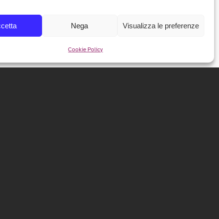
cetta
Nega
Visualizza le preferenze
Cookie Policy
NEWSLETTER
Iscriviti alla nostra newsletter per ricevere tutte le info e
le anticipazioni sul festival!
ISCRIVITI