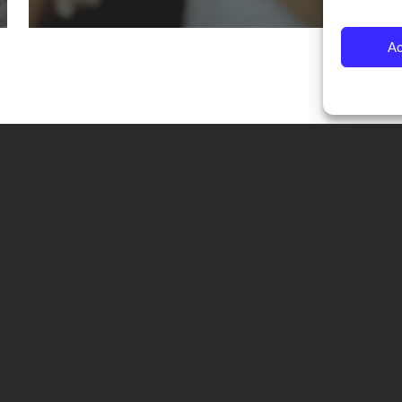
Ac
CONTATTI
Fondazione Palazzo Magnani
corso Garibaldi 31 – 42121 Reggio Emilia – Italy
tel. +39 0522 444446
info@fotografiaeuropea.it