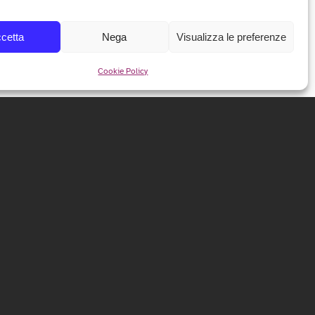
cetta
Nega
Visualizza le preferenze
Cookie Policy
NEWSLETTER
Iscriviti alla nostra newsletter per ricevere tutte le info e
le anticipazioni sul festival!
ISCRIVITI