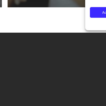
Ac
CONTATTI
Fondazione Palazzo Magnani
corso Garibaldi 31 – 42121 Reggio Emilia – Italy
tel. +39 0522 444446
info@fotografiaeuropea.it